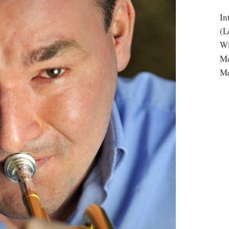
In
(L
Wi
Me
Me